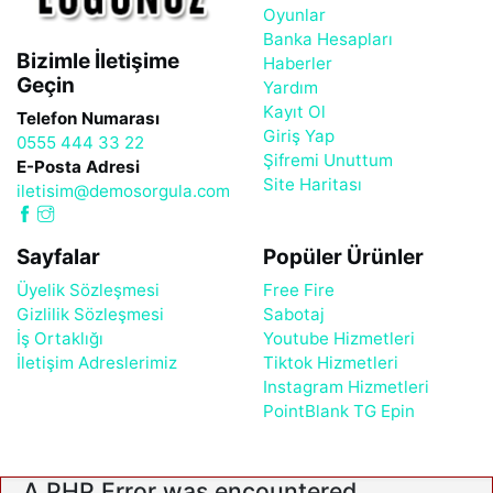
Oyunlar
Banka Hesapları
Bizimle İletişime
Haberler
Geçin
Yardım
Kayıt Ol
Telefon Numarası
Giriş Yap
0555 444 33 22
Şifremi Unuttum
E-Posta Adresi
Site Haritası
iletisim@demosorgula.com
Sayfalar
Popüler Ürünler
Üyelik Sözleşmesi
Free Fire
Gizlilik Sözleşmesi
Sabotaj
İş Ortaklığı
Youtube Hizmetleri
İletişim Adreslerimiz
Tiktok Hizmetleri
Instagram Hizmetleri
PointBlank TG Epin
A PHP Error was encountered