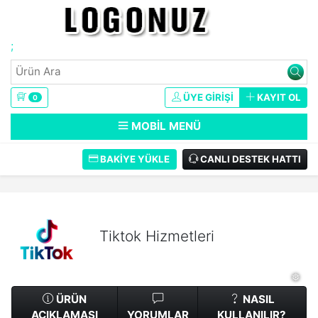
;
❅
❅
ÜYE GIRIŞI
KAYIT OL
0
MOBIL MENÜ
BAKIYE YÜKLE
CANLI DESTEK HATTI
Tiktok Hizmetleri
ÜRÜN
NASIL
AÇIKLAMASI
YORUMLAR
KULLANILIR?