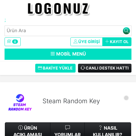
❅
❅
;
ÜYE GIRIŞI
KAYIT OL
0
MOBIL MENÜ
BAKIYE YÜKLE
CANLI DESTEK HATTI
Steam Random Key
❅
ÜRÜN
NASIL
AÇIKLAMASI
YORUMLAR
KULLANILIR?